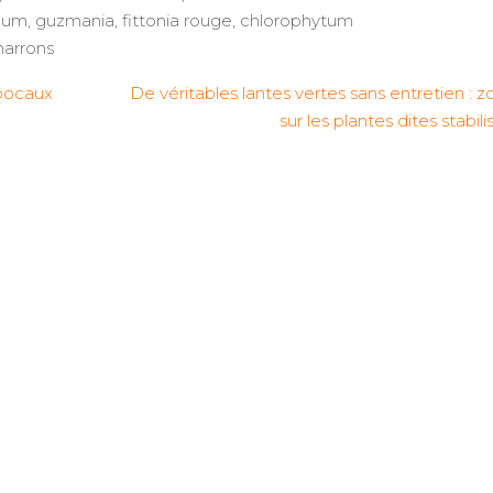
illum, guzmania, fittonia rouge, chlorophytum
marrons
 bocaux
De véritables lantes vertes sans entretien : 
sur les plantes dites stabil