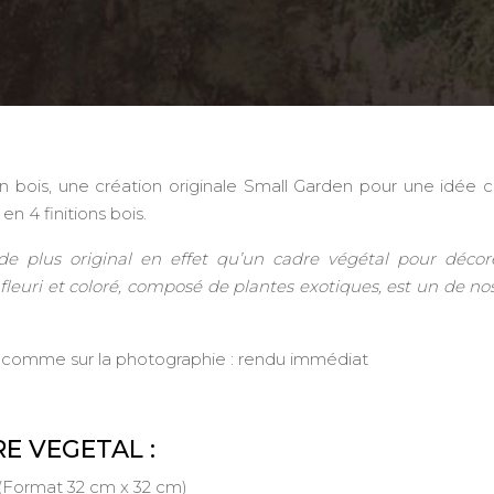
ion bois, une création originale Small Garden pour une idée
n 4 finitions bois.
de plus original en effet qu’un cadre végétal pour décor
u fleuri et coloré, composé de plantes exotiques, est un de no
 comme sur la photographie : rendu immédiat
E VEGETAL :
s (Format 32 cm x 32 cm)