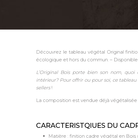
Découvrez le tableau végétal Original finit
écologique et hors du commun. – Disponible e
L’Original Bois porte bien son nom, quoi 
intérieur? Pour offrir ou pour soi, ce tablea
sellers
!
La composition est vendue déjà végétalisée
CARACTERISTQIUES DU CADR
Matière : finition cadre végétal en Boi