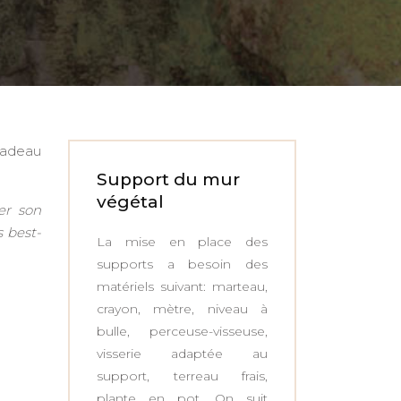
 cadeau
Support du mur
végétal
er son
s best-
La mise en place des
supports a besoin des
matériels suivant: marteau,
crayon, mètre, niveau à
bulle, perceuse-visseuse,
visserie adaptée au
support, terreau frais,
plante en pot. On suit