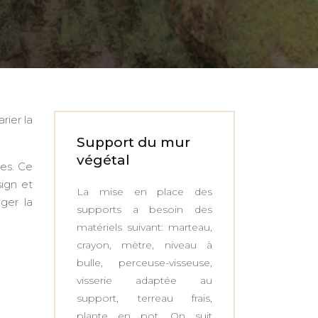
rier la
Support du mur
végétal
es. Ce
ign et
La mise en place des
ger la
supports a besoin des
matériels suivant: marteau,
crayon, mètre, niveau à
bulle, perceuse-visseuse,
visserie adaptée au
support, terreau frais,
plante en pot. On suit