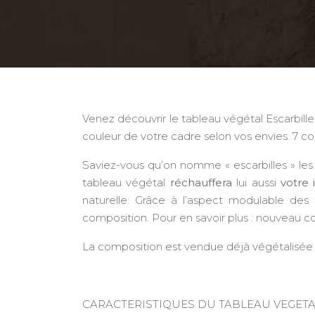
Venez découvrir le tableau végétal Escarbille
couleur de votre cadre selon vos envies. 7 col
Saviez-vous qu’on nomme « escarbilles » le
tableau végétal
réchauffera
lui aussi
votre 
naturelle. Grâce à l’aspect modulable des
composition. Pour en savoir plus : nouveau 
La composition est vendue déjà végétalisé
CARACTERISTIQUES DU TABLEAU VEGETAL