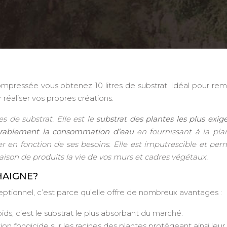
pressée vous obtenez 10 litres de substrat. Idéal pour rem
réaliser vos propres créations.
s de substrat. Elle est le
substrat des plantes les plus exig
érablement la consommation d’eau
en fournissant à la pla
er en fonction de ses besoins. Elle est imputrescible et pe
ison de produits la vie de vos murs et cadres végétaux.
HAIGNE?
xceptionnel, c’est parce qu’elle offre de nombreux avantages :
ids, c’est le substrat le plus absorbant du marché.
on fongicide sur les racines des plantes protégeant ainsi leur