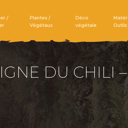
er /
Plantes /
Déco
Matéri
er
Végétaux
végétale
Outils
IGNE DU CHILI –