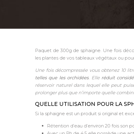
Paquet de 300g de sphaigne. Une fois décom
les plantes de vos tableaux végétaux ou pour 
Une fois décompressée vous obtenez 10 litre
telles que les orchidées
. Elle
réduit consid
réservoir naturel dans lequel elle peut puis
prolonger plus que n’importe quelle combina
QUELLE UTILISATION POUR LA SP
Si la sphaigne est un produit si original et e
Rétention d’eau d’environ 20 fois son po
Avec un Ph de 4,5 elle possède une acti