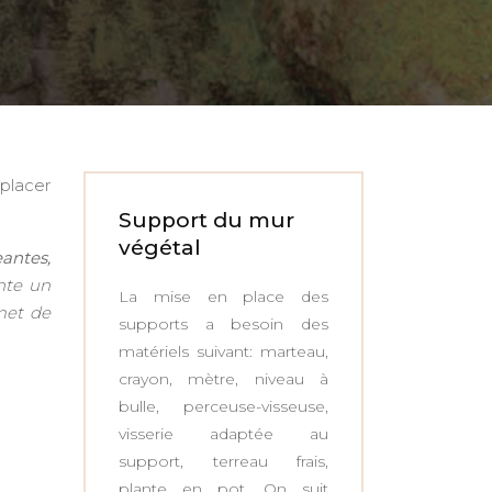
placer
Support du mur
végétal
eantes,
nte un
La mise en place des
rmet de
supports a besoin des
matériels suivant: marteau,
crayon, mètre, niveau à
bulle, perceuse-visseuse,
visserie adaptée au
support, terreau frais,
plante en pot. On suit