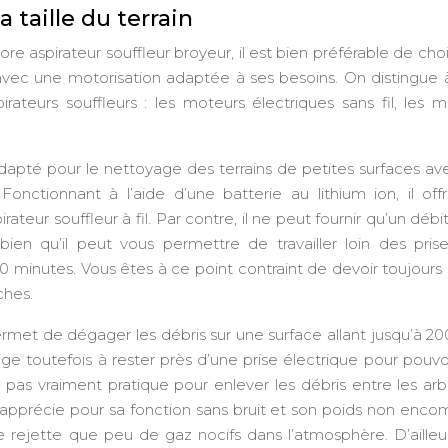
 taille du terrain
ore aspirateur souffleur broyeur, il est bien préférable de choi
vec une motorisation adaptée à ses besoins. On distingue à 
rateurs souffleurs : les moteurs électriques sans fil, les 
t adapté pour le nettoyage des terrains de petites surfaces a
Fonctionnant à l’aide d’une batterie au lithium ion, il of
teur souffleur à fil. Par contre, il ne peut fournir qu’un débit
ien qu’il peut vous permettre de travailler loin des prise
 minutes. Vous êtes à ce point contraint de devoir toujours
ches.
 permet de dégager les débris sur une surface allant jusqu’à 2
lige toutefois à rester près d’une prise électrique pour pouvoi
it pas vraiment pratique pour enlever les débris entre les ar
 s’apprécie pour sa fonction sans bruit et son poids non enco
l ne rejette que peu de gaz nocifs dans l’atmosphère. D’ailleu