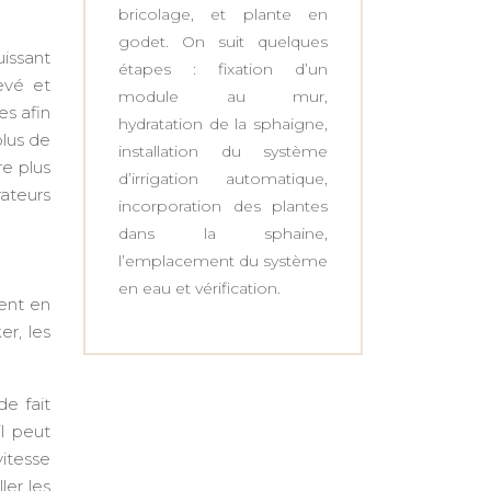
bricolage, et plante en
godet. On suit quelques
uissant
étapes : fixation d’un
evé et
module au mur,
es afin
hydratation de la sphaigne,
plus de
installation du système
re plus
d’irrigation automatique,
ateurs
incorporation des plantes
dans la sphaine,
l’emplacement du système
en eau et vérification.
ment en
r, les
de fait
l peut
vitesse
ler les