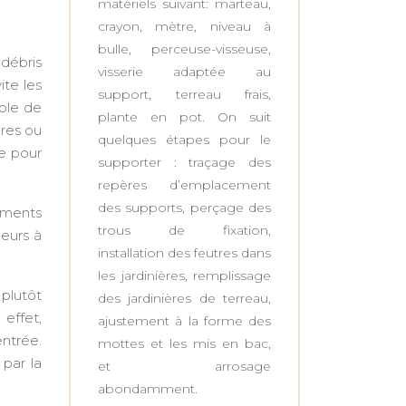
matériels suivant: marteau,
crayon, mètre, niveau à
bulle, perceuse-visseuse,
 débris
visserie adaptée au
ite les
support, terreau frais,
able de
plante en pot. On suit
ères ou
quelques étapes pour le
ue pour
supporter : traçage des
repères d’emplacement
des supports, perçage des
éments
trous de fixation,
leurs à
installation des feutres dans
les jardinières, remplissage
 plutôt
des jardinières de terreau,
 effet,
ajustement à la forme des
entrée.
mottes et les mis en bac,
 par la
et arrosage
abondamment.