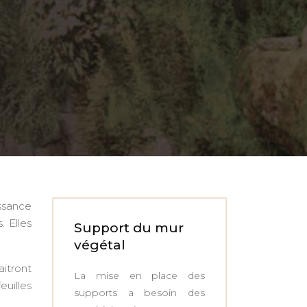
issance
 Elles
Support du mur
végétal
aitront
La mise en place des
euilles
supports a besoin des