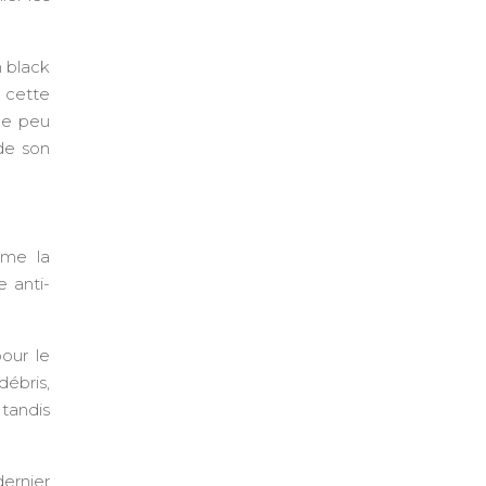
n black
 cette
que peu
 de son
mme la
e anti-
our le
débris,
 tandis
dernier