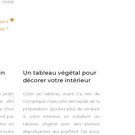
e votre
ment
se ?
in
Un tableau végétal pour
décorer votre intérieur
 jardin
Créer un tableau vivant n’a rien de
e afin
compliqué mais cela demande de la
e chez
préparation. A
joutez plus de verdure
rd par
à votre intérieur en installant un
ttez un
tableau végétal avec des plantes
ensuite
dépolluantes qui purifient l’air pour