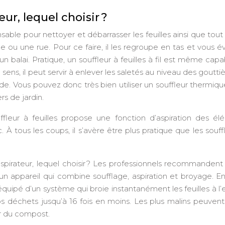
eur, lequel choisir ?
ble pour nettoyer et débarrasser les feuilles ainsi que tout
ée ou une rue. Pour ce faire, il les regroupe en tas et vous év
 balai. Pratique, un souffleur à feuilles à fil est même cap
 sens, il peut servir à enlever les saletés au niveau des goutti
. Vous pouvez donc très bien utiliser un souffleur thermiq
s de jardin.
uffleur à feuilles propose une fonction d’aspiration des él
 À tous les coups, il s’avère être plus pratique que les souff
aspirateur, lequel choisir ? Les professionnels recommandent
r, un appareil qui combine soufflage, aspiration et broyage. En
quipé d’un système qui broie instantanément les feuilles à l’
vos déchets jusqu’à 16 fois en moins. Les plus malins peuvent
ir du compost.