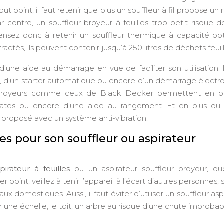
out point, il faut retenir que plus un souffleur à fil propose u
ar contre, un souffleur broyeur à feuilles trop petit risque 
ensez donc à retenir un souffleur thermique à capacité opt
ractés, ils peuvent contenir jusqu’à 250 litres de déchets feuill
d’une aide au démarrage en vue de faciliter son utilisation. 
, d’un starter automatique ou encore d’un démarrage électr
rs broyeurs comme ceux de Black Decker permettent en p
 plates ou encore d’une aide au rangement. Et en plus d
e proposé avec un système anti-vibration.
s pour son souffleur ou aspirateur
pirateur à feuilles
ou un aspirateur souffleur broyeur, qu
 point, veillez à tenir l’appareil à l’écart d’autres personnes, 
ux domestiques. Aussi, il faut éviter d’utiliser un souffleur asp
 une échelle, le toit, un arbre au risque d’une chute improbab