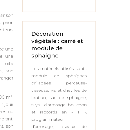
sir son
priori
moteurs
Décoration
végétale : carré et
module de
vec une
sphaigne
fre une
 limité
Les matériels utilisés sont :
s, son
module de sphaignes
 ranger
grillagées, perceuse-
visseuse, vis et chevilles de
000 m².
fixation, sac de sphaigne,
r jouir
tuyau d’arrosage, bouchon
bres ou
et raccords en « T »,
mbrant.
programmateur
rs, son
d’arrosage, ciseaux de