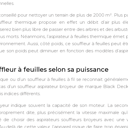
nelles.
nseillé pour nettoyer un terrain de plus de 2000 m². Plus p
souffleur thermique propose en effet un débit d’air plus él
 serez bien plus libre de passer entre des arbres et des arbust
us morts. Néanmoins, l’aspirateur à feuilles thermique émet 
vironnement. Aussi, côté poids, ce souffleur à feuilles peut êt
e son poids peut diminuer en fonction des modèles d’aspir
fleur à feuilles selon sa puissance
ique ou d’un souffleur à feuilles à fil se reconnait générale
cas d’un souffleur aspirateur broyeur de marque Black Decke
indices différents.
royeur indique souvent la capacité de son moteur. La secon
roprement dite, plus précisément la vitesse maximale qu’i
illé de choisir des aspirateurs souffleurs broyeurs avec une 
delà de cette valeur, l’appareil risque de faire trop éparpil