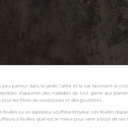
eu partout dans le jardin, l’allée et la rue favorisent la cro
tibles d’apporter des maladies de tout genre aux plantes.
our les filtres de vos piscines et des gouttières…
 à feuilles ou un aspirateur souffleur broyeur, ces feuilles dispar
fleurs à feuilles, quel est le mieux pour venir à bout de ses f