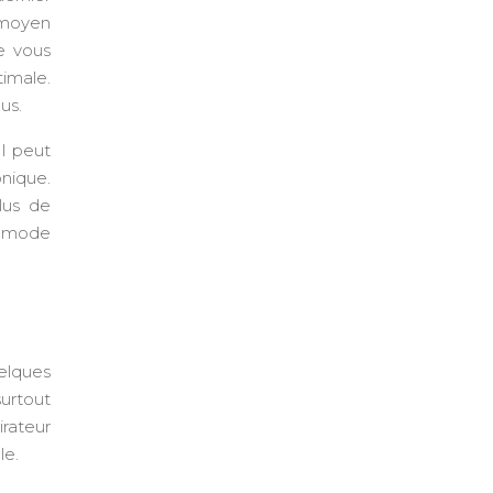
n moyen
de vous
imale.
us.
Il peut
onique.
lus de
u mode
elques
surtout
irateur
le.