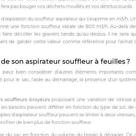
 ne fera pas bouger vos déchets mouillés et vos détritus lourds.
e d’aspiration du souffleur aspirateur qui s’exprime en m3/h. U
nne une fonction souffleur idéale de 800 m3/h. Au-delà de
it faire décoller les graviers tandis qu’au-dessus, il ne sera 
ortant de garder cette valeur comme référence pour l’achat
 de son aspirateur souffleur à feuilles ?
on peut bien considérer d’autres éléments importants co
é pour le sac, l’aide au démarrage, la présence d’un systèm
rs souffleurs broyeurs
proposant une variation de vitesse p
t, les besoins peuvent différer en fonction du type de sol, de 
les d’aspirateur souffleur peuvent se limiter à deux vitesses,
ofiter de bien plus de fonction souffleur.
lume du sac en fonction du volume du terrain à dégager. Ce 