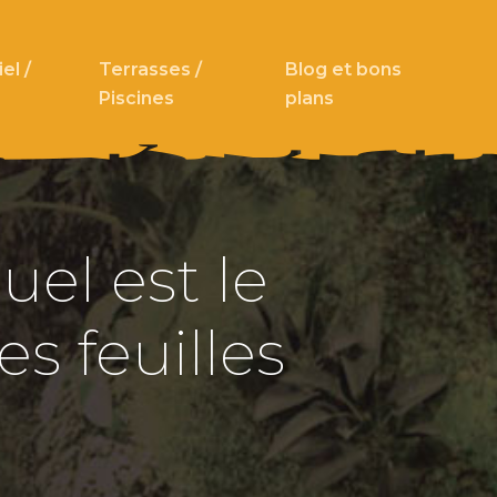
el /
Terrasses /
Blog et bons
Piscines
plans
uel est le
s feuilles