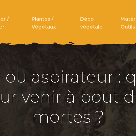
er /
Plantes /
Déco
Matéri
er
Végétaux
végétale
Outils
 ou aspirateur : q
r venir à bout de
mortes ?