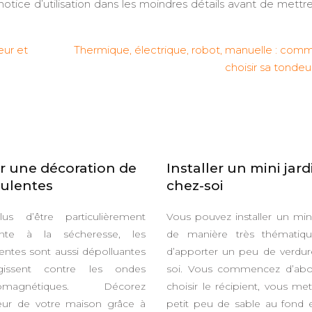
notice d’utilisation dans les moindres détails avant de mettr
eur et
Thermique, électrique, robot, manuelle : com
choisir sa tondeu
r une décoration de
Installer un mini jard
ulentes
chez-soi
us d’être particulièrement
Vous pouvez installer un mini
tante à la sécheresse, les
de manière très thématiqu
entes sont aussi
dépolluantes
d’
apporter un peu de verdur
issent contre les ondes
soi
. Vous commencez d’abo
tromagnétiques. Décorez
choisir le récipient, vous me
rieur de votre maison grâce à
petit peu de sable au fond 