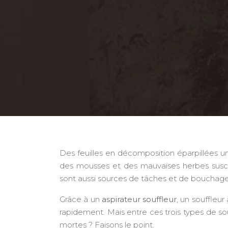
Des feuilles en décomposition éparpillées un p
des mousses et des mauvaises herbes suscep
sont aussi sources de tâches et de bouchage p
Grâce à un
aspirateur souffleur
, un souffleur
rapidement. Mais entre ces trois types de souf
mortes ? Faisons le point.