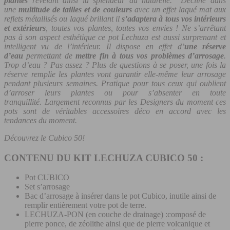
plantes
révélant ainsi la splendeur du naturelle. Décliné dans
une
multitude de tailles et de couleurs
avec un effet laqué mat aux
reflets métallisés ou laqué brillant il
s’adaptera à tous vos intérieurs
et extérieurs
, toutes vos plantes, toutes vos envies !
Ne s’arrêtant
pas à son aspect esthétique ce pot Lechuza est aussi surprenant et
intelligent vu de l’intérieur. Il dispose en effet d’
une réserve
d’eau
permettant de
mettre fin à tous vos problèmes d’arrosage
.
Trop d’eau ? Pas assez ? Plus de questions à se poser, une fois la
réserve remplie les plantes vont garantir elle-même leur arrosage
pendant plusieurs semaines. Pratique pour tous ceux qui oublient
d’arroser leurs plantes ou pour s’absenter en toute
tranquillité.
Largement reconnus par les Designers du moment ces
pots sont de véritables accessoires déco en accord avec les
tendances du moment.
Découvrez le Cubico 50!
CONTENU DU KIT LECHUZA CUBICO 50 :
Pot CUBICO
Set s’arrosage
Bac d’arrosage à insérer dans le pot Cubico, inutile ainsi de
remplir entièrement votre pot de terre.
LECHUZA-PON (en couche de drainage) :composé de
pierre ponce, de zéolithe ainsi que de pierre volcanique et