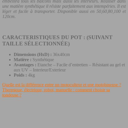
embellira tous les balcons mais aussi les intérieurs. Réaliser dans
une matière synthétique il résiste parfaitement aux intempéries. Il est
léger et facile à transporter. Disponible aussi en 50,60,80,100 et
120cm.
CARACTERISTIQUES DU POT : (SUIVANT
TAILLE SÉLECTIONNÉE)
Dimensions (HxD) :
36x40cm
Matière :
Synthétique
Avantages :
Etanche – Facile d’entretien – Résistant au gel et
aux UV – Interieur/Exterieur
Poids :
4kg
Quelle est la différence entre un motoculteur et une motobineuse ?
Thermique, électrique, robot, manuelle : comment choisir sa
tondeuse ?