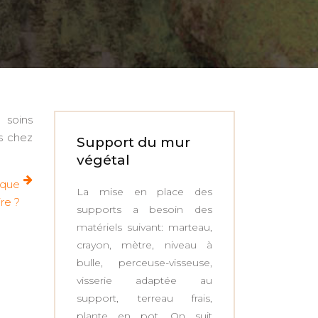
 soins
s chez
Support du mur
végétal
 que
La mise en place des
ire ?
supports a besoin des
matériels suivant: marteau,
crayon, mètre, niveau à
bulle, perceuse-visseuse,
visserie adaptée au
support, terreau frais,
plante en pot. On suit