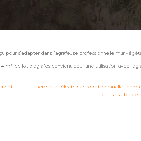
u pour s’adapter dans l’agrafeuse professionnelle mur végéta
n 4 m²
, ce lot d’agrafes convient pour une utilisation avec l’ag
eur et
Thermique, électrique, robot, manuelle : com
choisir sa tondeu