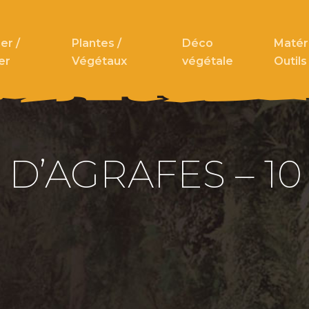
er /
Plantes /
Déco
Matéri
er
Végétaux
végétale
Outils
 D’AGRAFES – 1