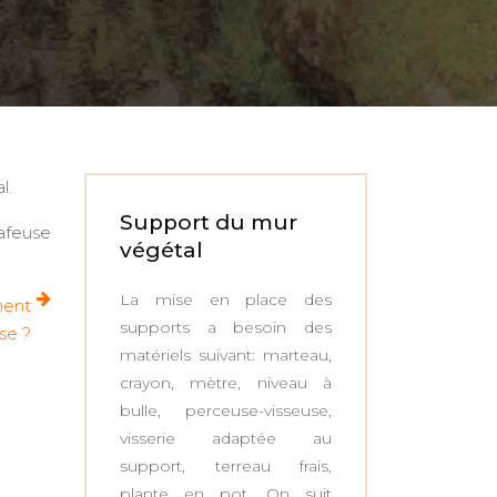
l.
Support du mur
rafeuse
végétal
La mise en place des
ment
supports a besoin des
se ?
matériels suivant: marteau,
crayon, mètre, niveau à
bulle, perceuse-visseuse,
visserie adaptée au
support, terreau frais,
plante en pot. On suit